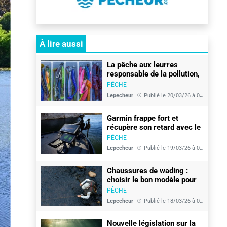
pêcheurs
et
des
chasseurs
À lire aussi
La pêche aux leurres
responsable de la pollution,
mais bientôt une solution
PÊCHE
existe
Lepecheur
Publié le 20/03/26 à 07:16
Garmin frappe fort et
récupère son retard avec le
combo Spy Pols et sondeur
PÊCHE
gt360uhd
Lepecheur
Publié le 19/03/26 à 05:59
Chaussures de wading :
choisir le bon modèle pour
la rivière
PÊCHE
Lepecheur
Publié le 18/03/26 à 05:58
Nouvelle législation sur la