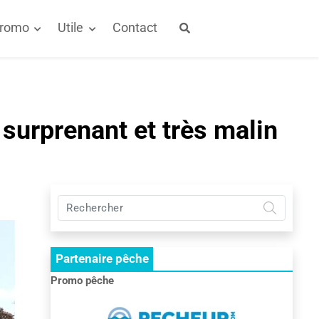
promo
Utile
Contact
 surprenant et très malin
Rechercher
sur
Pêche
et
Partenaire pêche
chasse
:
Promo pêche
le
RDV
des