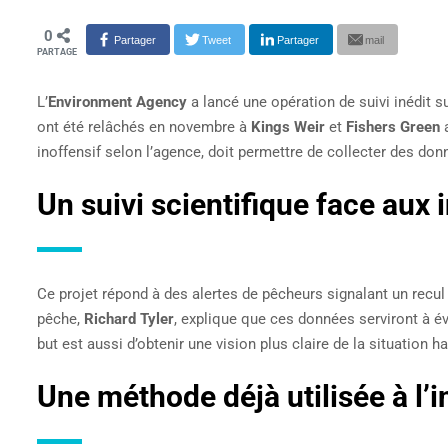
0
Partager sur facebook
Partager sur Twitter
Partager sur LinkedIn
Partager par
PARTAGE
L’
Environment Agency
a lancé une opération de suivi inédit s
ont été relâchés en novembre à
Kings Weir
et
Fishers Green
a
inoffensif selon l’agence, doit permettre de collecter des donn
Un suivi scientifique face aux
Ce projet répond à des alertes de pêcheurs signalant un recul 
pêche,
Richard Tyler
, explique que ces données serviront à év
but est aussi d’obtenir une vision plus claire de la situation h
Une méthode déjà utilisée à l’i