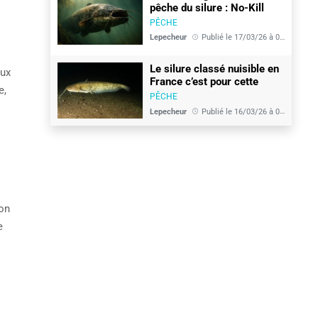
pêche du silure : No-Kill
interdit sous peine de 450€
PÊCHE
d’amende
Lepecheur
Publié le 17/03/26 à 05:53
Le silure classé nuisible en
aux
France c’est pour cette
e,
semaine et ça va faire des
PÊCHE
vagues
Lepecheur
Publié le 16/03/26 à 05:48
ion
e