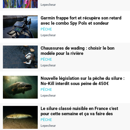
Lepecheur
Garmin frappe fort et récupère son retard
avec le combo Spy Pols et sondeur
gt360uhd
PÊCHE
Lepecheur
Chaussures de wading : choisir le bon
modèle pour la rivière
PÊCHE
Lepecheur
Nouvelle législation sur la pêche du silure :
No-Kill interdit sous peine de 450€
d’amende
PÊCHE
Lepecheur
Le silure classé nuisible en France c’est
pour cette semaine et ça va faire des
vagues
PÊCHE
Lepecheur