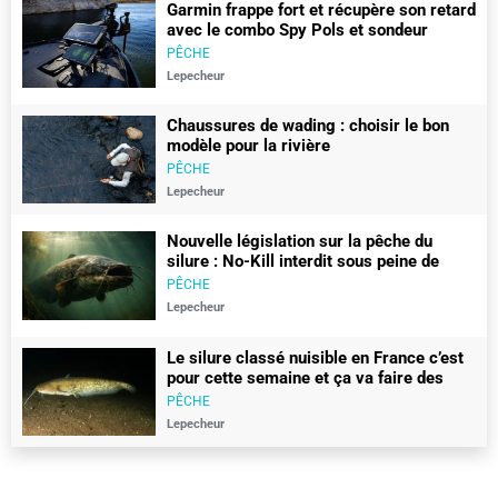
Garmin frappe fort et récupère son retard
avec le combo Spy Pols et sondeur
gt360uhd
PÊCHE
Lepecheur
Chaussures de wading : choisir le bon
modèle pour la rivière
PÊCHE
Lepecheur
Nouvelle législation sur la pêche du
silure : No-Kill interdit sous peine de
450€ d’amende
PÊCHE
Lepecheur
Le silure classé nuisible en France c’est
pour cette semaine et ça va faire des
vagues
PÊCHE
Lepecheur