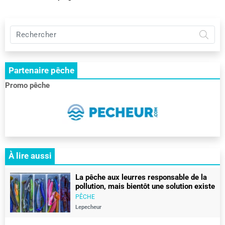
Rechercher
sur
Pêche
et
Partenaire pêche
chasse
:
Promo pêche
le
RDV
des
pêcheurs
et
des
chasseurs
À lire aussi
La pêche aux leurres responsable de la
pollution, mais bientôt une solution existe
PÊCHE
Lepecheur