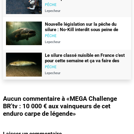
PÊCHE
Lepecheur
Nouvelle législation sur la pêche du
silure : No-Kill interdit sous peine de
450€ d’amende
PÊCHE
Lepecheur
Le silure classé nuisible en France c’est
pour cette semaine et ça va faire des
vagues
PÊCHE
Lepecheur
Aucun commentaire à
«MEGA Challenge
BR’tv : 10 000 € aux vainqueurs de cet
enduro carpe de légende»
Laisser un commentaire