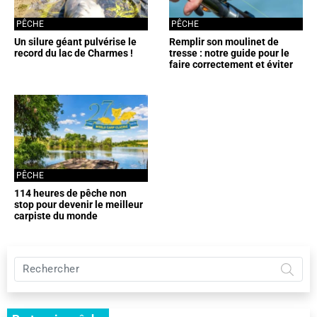
PÊCHE
PÊCHE
Un silure géant pulvérise le
Remplir son moulinet de
record du lac de Charmes !
tresse : notre guide pour le
faire correctement et éviter
les erreurs
PÊCHE
114 heures de pêche non
stop pour devenir le meilleur
carpiste du monde
Rechercher
sur
Pêche
et