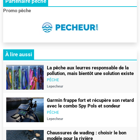
Partenaire pêche
chasse
:
Promo pêche
le
RDV
des
pêcheurs
et
des
chasseurs
À lire aussi
La pêche aux leurres responsable de la
pollution, mais bientôt une solution existe
PÊCHE
Lepecheur
Garmin frappe fort et récupère son retard
avec le combo Spy Pols et sondeur
gt360uhd
PÊCHE
Lepecheur
Chaussures de wading : choisir le bon
modèle pour la rivière