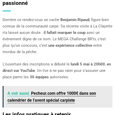
passionné
Derrière ce rendez-vous se cache
Benjamin Ripaud
, figure bien
connue de la communauté carpe. Sa récente visite à La Clayette
n’a laissé aucun doute :
il fallait marquer le coup
avec un
événement digne de ce nom. Le MEGA Challenge BR’tv, c’est
plus qu’un concours, c’est
une expérience collective
entre
mordus de la pêche.
L’ouverture des inscriptions a débuté le
lundi 5 mai à 20h00
,
en
direct sur YouTube
. Un live à ne pas rater pour s’assurer une
place parmi les
30 équipes
autorisées.
A voir aussi
Pecheur.com offre 1000€ dans son
calendrier de l'avent spécial carpiste
Les infos pratiques à retenir