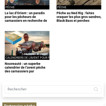
PÊCHE
PÊCHE
Le lac d’Orient : un paradis
Pêche au Ned Rig : faites
pour les pêcheurs de
craquer les plus gros sandres,
carnassiers en recherche de
Black Bass et perches
trophées
CALENDRIERS DE L'AVENT POUR PÊCHEURS
PÊCHE
Nouveauté : un superbe
calendrier de l’avent pêche
des carnassiers par
Pecheur.com
Rechercher
sur
Pêche
et