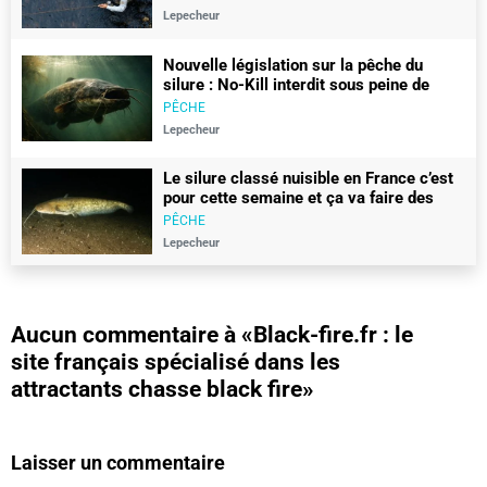
Lepecheur
Nouvelle législation sur la pêche du
silure : No-Kill interdit sous peine de
450€ d’amende
PÊCHE
Lepecheur
Le silure classé nuisible en France c’est
pour cette semaine et ça va faire des
vagues
PÊCHE
Lepecheur
Aucun commentaire à
«Black-fire.fr : le
site français spécialisé dans les
attractants chasse black fire»
Laisser un commentaire