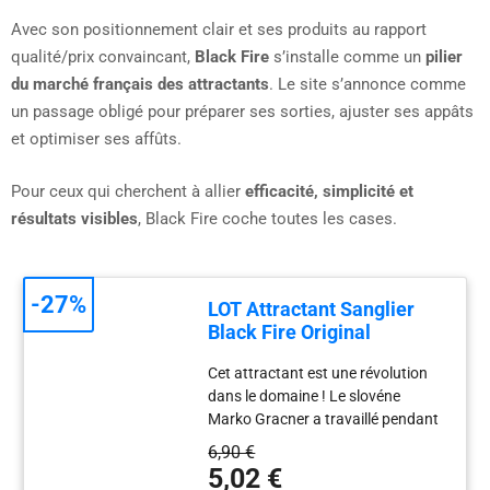
Avec son positionnement clair et ses produits au rapport
qualité/prix convaincant,
Black Fire
s’installe comme un
pilier
du marché français des attractants
. Le site s’annonce comme
un passage obligé pour préparer ses sorties, ajuster ses appâts
et optimiser ses affûts.
Pour ceux qui cherchent à allier
efficacité, simplicité et
résultats visibles
, Black Fire coche toutes les cases.
-27%
LOT Attractant Sanglier
Black Fire Original
Cet attractant est une révolution
dans le domaine ! Le slovéne
Marko Gracner a travaillé pendant
plus deux ans pour élaborer une
6,90 €
formule unique permettant de
5,02 €
rendre les sangliers totalement