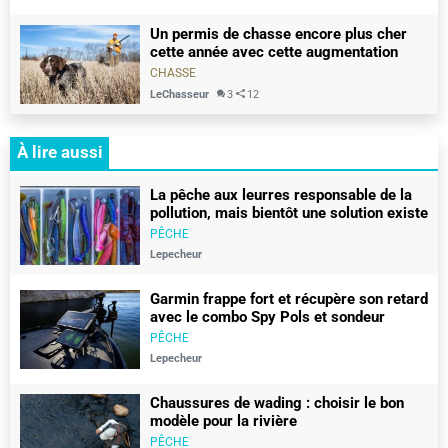
Un permis de chasse encore plus cher
cette année avec cette augmentation
CHASSE
LeChasseur
3
12
À lire aussi
La pêche aux leurres responsable de la
pollution, mais bientôt une solution existe
PÊCHE
Lepecheur
Garmin frappe fort et récupère son retard
avec le combo Spy Pols et sondeur
gt360uhd
PÊCHE
Lepecheur
Chaussures de wading : choisir le bon
modèle pour la rivière
PÊCHE