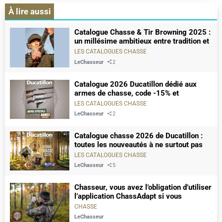
À lire aussi
Catalogue Chasse & Tir Browning 2025 :
un millésime ambitieux entre tradition et
innovation
LES CATALOGUES CHASSE
LeChasseur
2
Catalogue 2026 Ducatillon dédié aux
armes de chasse, code -15% et
téléchargement gratuit
LES CATALOGUES CHASSE
LeChasseur
2
Catalogue chasse 2026 de Ducatillon :
toutes les nouveautés à ne surtout pas
manquer
LES CATALOGUES CHASSE
LeChasseur
5
Chasseur, vous avez l’obligation d’utiliser
l’application ChassAdapt si vous
pratiquez ces chasses
CHASSE
LeChasseur