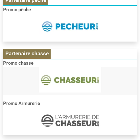
Partenaire pêche
chasse
:
Promo pêche
le
RDV
des
pêcheurs
et
des
chasseurs
Partenaire chasse
Promo chasse
Promo Armurerie