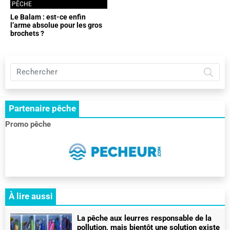
PÊCHE
Le Balam : est-ce enfin
l’arme absolue pour les gros
brochets ?
Rechercher
sur
Pêche
et
Partenaire pêche
chasse
:
Promo pêche
le
RDV
des
pêcheurs
et
des
chasseurs
À lire aussi
La pêche aux leurres responsable de la
pollution, mais bientôt une solution existe