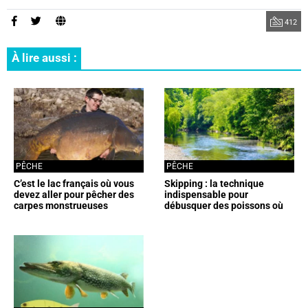
412
À lire aussi :
PÊCHE
PÊCHE
C’est le lac français où vous
Skipping : la technique
devez aller pour pêcher des
indispensable pour
carpes monstrueuses
débusquer des poissons où
peu de pêcheurs osent
s’aventurer