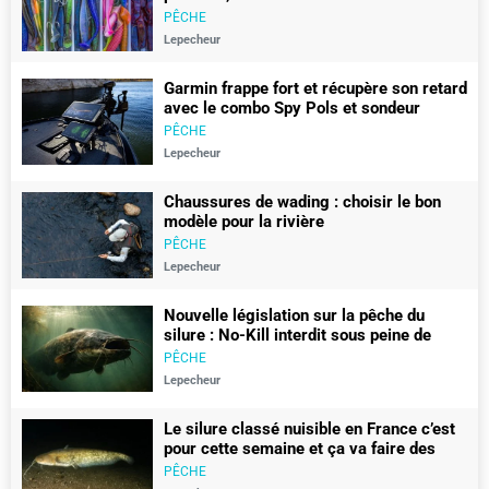
PÊCHE
Lepecheur
Garmin frappe fort et récupère son retard
avec le combo Spy Pols et sondeur
gt360uhd
PÊCHE
Lepecheur
Chaussures de wading : choisir le bon
modèle pour la rivière
PÊCHE
Lepecheur
Nouvelle législation sur la pêche du
silure : No-Kill interdit sous peine de
450€ d’amende
PÊCHE
Lepecheur
Le silure classé nuisible en France c’est
pour cette semaine et ça va faire des
vagues
PÊCHE