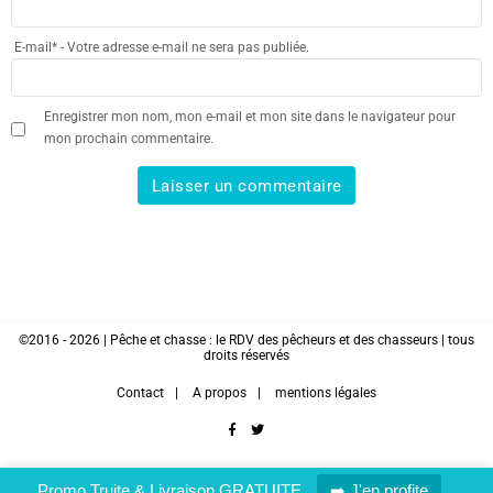
E-mail
*
- Votre adresse e-mail ne sera pas publiée.
Enregistrer mon nom, mon e-mail et mon site dans le navigateur pour
mon prochain commentaire.
©2016 - 2026 | Pêche et chasse : le RDV des pêcheurs et des chasseurs | tous
droits réservés
Contact
A propos
mentions légales
facebook
twitter
Promo Truite & Livraison GRATUITE
➡️ J'en profite