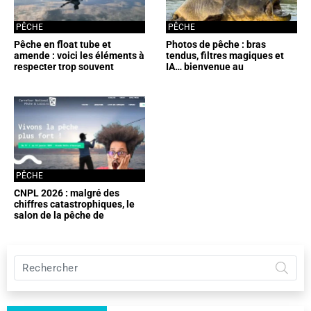
PÊCHE
PÊCHE
Pêche en float tube et
Photos de pêche : bras
amende : voici les éléments à
tendus, filtres magiques et
respecter trop souvent
IA… bienvenue au
ignorés par les pêcheurs
championnat du pixel truqué
PÊCHE
CNPL 2026 : malgré des
chiffres catastrophiques, le
salon de la pêche de
Clermont veut se maintenir
Rechercher
sur
Pêche
et