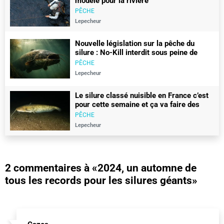
modèle pour la rivière
PÊCHE
Lepecheur
Nouvelle législation sur la pêche du
silure : No-Kill interdit sous peine de
450€ d’amende
PÊCHE
Lepecheur
Le silure classé nuisible en France c’est
pour cette semaine et ça va faire des
vagues
PÊCHE
Lepecheur
2 commentaires à
«2024, un automne de
tous les records pour les silures géants»