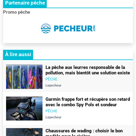
Partenaire pêche
chasse
:
Promo pêche
le
RDV
des
pêcheurs
et
des
chasseurs
À lire aussi
La pêche aux leurres responsable de la
pollution, mais bientôt une solution existe
PÊCHE
Lepecheur
Garmin frappe fort et récupère son retard
avec le combo Spy Pols et sondeur
gt360uhd
PÊCHE
Lepecheur
Chaussures de wading : choisir le bon