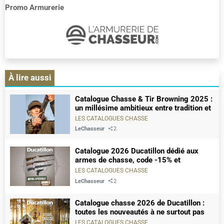
Promo Armurerie
chasseurs
À lire aussi
Catalogue Chasse & Tir Browning 2025 :
un millésime ambitieux entre tradition et
innovation
LES CATALOGUES CHASSE
LeChasseur
2
Catalogue 2026 Ducatillon dédié aux
armes de chasse, code -15% et
téléchargement gratuit
LES CATALOGUES CHASSE
LeChasseur
2
Catalogue chasse 2026 de Ducatillon :
toutes les nouveautés à ne surtout pas
manquer
LES CATALOGUES CHASSE