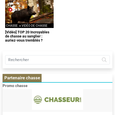
CHASSE
VIDÉO DE CHASSE
[Vidéo] TOP 20 Incroyables
de chasse au sanglier :
auriez-vous tremblés ?
Rechercher
sur
Pêche
et
Partenaire chasse
chasse
:
Promo chasse
le
RDV
des
pêcheurs
et
des