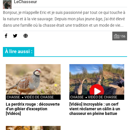
LeChasseur
Bonjour, je m'appelle Eric et je suis passionné par tout ce qui touche à
la nature et à la vie sauvage. Depuis mon plus jeune âge, j'ai été élevé
dans une famille où la chasse était une tradition et un mode de vie...
156
À lire aussi :
CHASSE
VIDÉO DE CHASSE
CHASSE
VIDÉO DE CHASSE
La perdrix rouge : découverte
[Vidéo] Incroyable : un cerf
d’un gibier d’exception
vient réclamer un câlin à un
[Vidéos]
chasseur en pleine battue